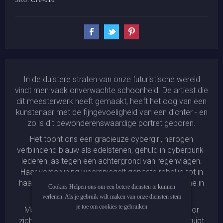
In de duistere straten van onze futuristische wereld
vindt men vaak onverwachte schoonheid. De artiest die
dit meesterwerk heeft gemaakt, heeft het oog van een
kunstenaar met de fijngevoeligheid van een dichter - en
zo is dit bewonderenswaardige portret geboren.
Het toont ons een gracieuze cybergirl, narogen
verblindend blauw als edelstenen, gehuld in cyberpunk-
lederen jas tegen een achtergrond van regenvlagen.
Haar verschijning weerspiegelt gepaste rebellie tot in
haar vezels – was er maar meer non-conformisme in
Cookies Helpen ons om een betere diensten te kunnen
onze hedendaagse samenleving!
verlenen. Als je gebruik wilt maken van onze diensten stem
je toe om cookies te gebruiken
Maar afgezien daarvan spreekt het werk ook voor
zichzelf: deze creatie is fenomenaal! Elk detail getuigt