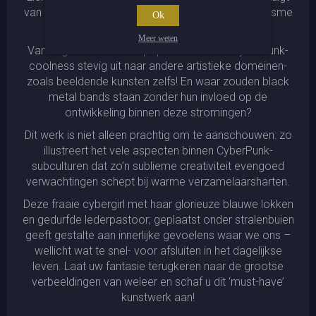
van waanzinnige beheersing over CyberPunk-futurisme
Ok
en zijn typerende esthetiek.
Meer weten
Vanwege toenemende populariteit breidt CyberPunk-
coolness stevig uit naar andere artistieke domeinen-
zoals beeldende kunsten zelfs! En waar zouden black
metal bands staan zonder hun invloed op de
ontwikkeling binnen deze stromingen?
Dit werk is niet alleen prachtig om te aanschouwen: zo
illustreert het vele aspecten binnen CyberPunk-
subculturen dat zo’n sublieme creativiteit evengoed
verwachtingen schept bij warme verzamelaarsharten.
Deze fraaie cybergirl met haar glorieuze blauwe lokken
en gedurfde lederpastoor; geplaatst onder stralenbuien
geeft gestalte aan innerlijke gevoelens waar we ons –
wellicht wat te snel- voor afsluiten in het dagelijkse
leven. Laat uw fantasie terugkeren naar de grootse
verbeeldingen van weleer en schaf u dit ‘must-have’
kunstwerk aan!