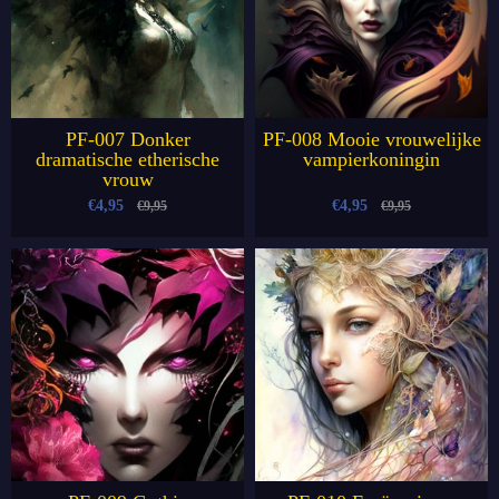
PF-007 Donker
PF-008 Mooie vrouwelijke
dramatische etherische
vampierkoningin
vrouw
€4,95
€4,95
€9,95
€9,95