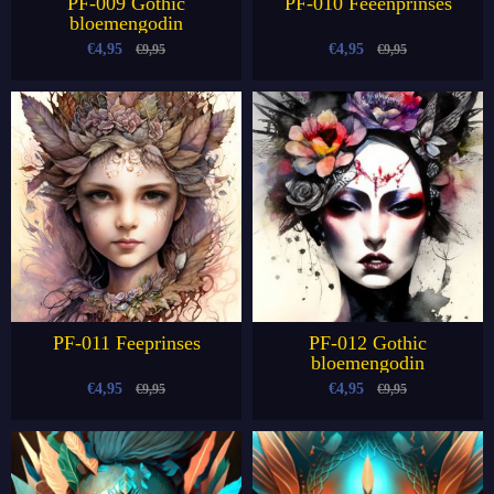
PF-009 Gothic
PF-010 Feeënprinses
bloemengodin
€4,95
€4,95
€9,95
€9,95
PF-011 Feeprinses
PF-012 Gothic
bloemengodin
€4,95
€4,95
€9,95
€9,95