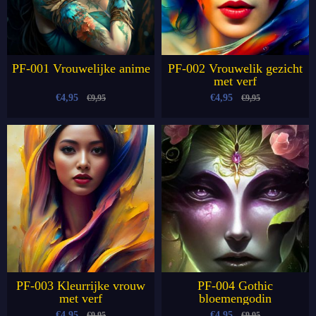
PF-001 Vrouwelijke anime
PF-002 Vrouwelik gezicht
met verf
€4,95
€4,95
€9,95
€9,95
PF-003 Kleurrijke vrouw
PF-004 Gothic
met verf
bloemengodin
€4,95
€4,95
€9,95
€9,95