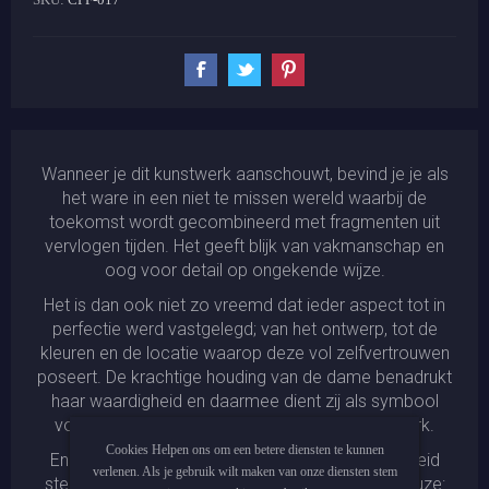
Wanneer je dit kunstwerk aanschouwt, bevind je je als
het ware in een niet te missen wereld waarbij de
toekomst wordt gecombineerd met fragmenten uit
vervlogen tijden. Het geeft blijk van vakmanschap en
oog voor detail op ongekende wijze.
Het is dan ook niet zo vreemd dat ieder aspect tot in
perfectie werd vastgelegd; van het ontwerp, tot de
kleuren en de locatie waarop deze vol zelfvertrouwen
poseert. De krachtige houding van de dame benadrukt
haar waardigheid en daarmee dient zij als symbool
voor vrouwenpower binnen ons moderne tijdperk.
Cookies Helpen ons om een betere diensten te kunnen
En toch blijft ook hierin weer die onaantastbaarheid
verlenen. Als je gebruik wilt maken van onze diensten stem
sterk aanwezig door zowel kleding- als decor keuze: