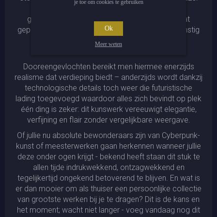
je toe om cookies te gebruiken
een uniek samenspel tussen Cyberpunk-kunst
geïnspireerd door Victoriaanse Sci-Fi-sfeer gaat
Ok
gepaard met moderne edgy elementen die afkomstig
lijken uit alle uithoeken van onze samenleving
Meer weten
tegenwoordig.
Dooreengevlochten bereikt men hiermee enerzijds
realisme dat verdieping biedt – anderzijds wordt dankzij
technologische details toch weer die futuristische
lading toegevoegd waardoor alles zich bevindt op plek
één ding is zeker: dit kunswerk vereeuwigt elegantie,
verfijning en flair zonder vergelijkbare weergave.
Of jullie nu absolute bewonderaars zijn van Cyberpunk-
kunst of meesterwerken gaan herkennen wanneer jullie
deze onder ogen krijgt - bekend heeft staan dit stuk te
allen tijde indrukwekkend, ontzagwekkend en
tegelijkertijd ongekend betoverend te blijven. En wat is
er dan mooier om als thuiser een persoonlijke collectie
van grootste werken bij je te dragen? Dit is de kans en
het moment; wacht niet langer - voeg vandaag nog dit