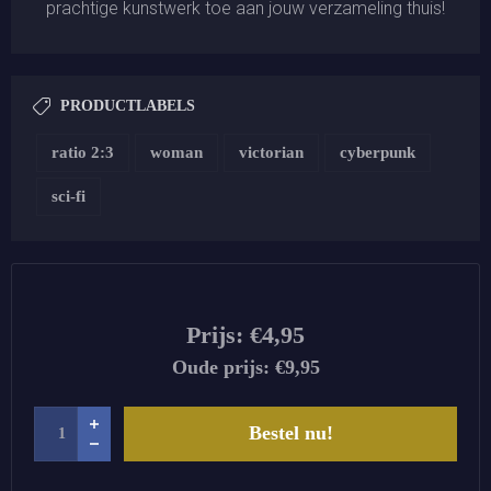
prachtige kunstwerk toe aan jouw verzameling thuis!
PRODUCTLABELS
ratio 2:3
woman
victorian
cyberpunk
sci-fi
Prijs:
€4,95
Oude prijs:
€9,95
Bestel nu!