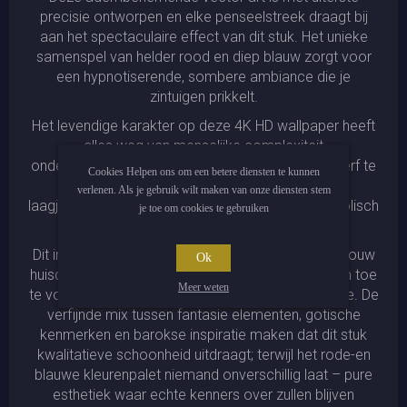
precisie ontworpen en elke penseelstreek draagt bij
aan het spectaculaire effect van dit stuk. Het unieke
samenspel van helder rood en diep blauw zorgt voor
een hypnotiserende, sombere ambiance die je
zintuigen prikkelt.
Het levendige karakter op deze 4K HD wallpaper heeft
alles weg van menselijke complexiteit
ondergedompeld in donkere tinten door aquarelverf te
Cookies Helpen ons om een betere diensten te kunnen
gebruiken. Deze combinatie resulteert in
verlenen. Als je gebruik wilt maken van onze diensten stem
laagjeseffecten waardoor de afbeelding melancholisch
je toe om cookies te gebruiken
én romantisch oogt.
Dit intrigerende kunstwerk is perfect geschikt om jouw
Ok
huisdecor naar een hoger niveau te brengen of om toe
Meer weten
te voegen aan iemand zijn kunstaankopen collectie. De
verfijnde mix tussen fantasie elementen, gotische
kenmerken en barokse inspiratie maken dat dit stuk
kwalitatieve schoonheid uitdraagt; terwijl het rode-en
blauwe kleurenpalet niemand onverschillig laat – pure
esthetiek waar echte kenners over zullen blijven